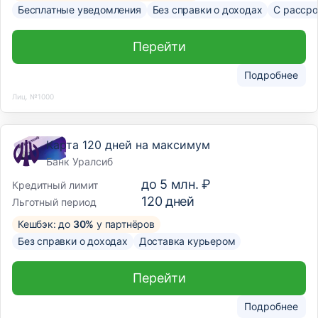
Бесплатные уведомления
Без справки о доходах
С рассро
Перейти
Подробнее
Лиц. №1000
Карта 120 дней на максимум
Банк Уралсиб
до
5 млн. ₽
Кредитный лимит
120
дней
Льготный период
Кешбэк: до
30%
у партнёров
Без справки о доходах
Доставка курьером
Перейти
Подробнее