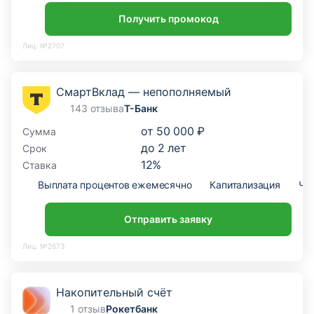
Получить промокод
Лиц. №2707
СмартВклад — непополняемый
143 отзыва
Т-Банк
от
50 000 ₽
Сумма
до
2
лет
Срок
12
%
Ставка
Выплата процентов ежемесячно
Капитализация
Ча
Отправить заявку
Лиц. №2673
Накопительный счёт
1 отзыв
Рокетбанк