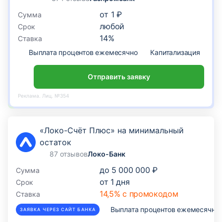
от
1 ₽
Сумма
любой
Срок
14
%
Ставка
Выплата процентов ежемесячно
Капитализация
По
Отправить заявку
Реклама. Лиц. №354
«Локо-Счёт Плюс» на минимальный
остаток
87 отзывов
Локо-Банк
до
5 000 000 ₽
Сумма
от
1
дня
Срок
14,5% с промокодом
Ставка
Выплата процентов ежемесячно
ЗАЯВКА ЧЕРЕЗ САЙТ БАНКА