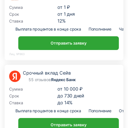
от
1 ₽
Сумма
от
1
дня
Срок
12
%
Ставка
Выплата процентов в конце срока
Пополнение
Част
Отправить заявку
Лиц. №963
Срочный вклад Сейв
55 отзывов
Яндекс Банк
от
10 000 ₽
Сумма
до
730
дней
Срок
до
14
%
Ставка
Выплата процентов в конце срока
Пополнение
Откр
Отправить заявку