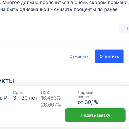
. Многое должно проясниться в очень скором времени,
жна быть однозначной - снизить проценты по ранее
1
Отменить
Ответить
укты
Срок
ПСК
Первый
взнос
. ₽
3
–
30
лет
16,483% –
от
30,1
%
26,667%
Подать заявку