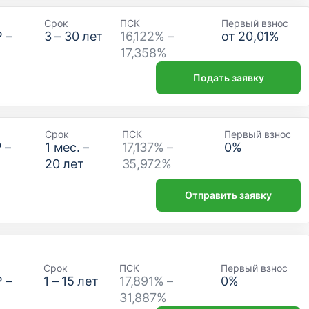
Срок
ПСК
Первый взнос
₽
–
3
–
30
лет
16,122% –
от
20,01
%
17,358%
Подать заявку
Срок
ПСК
Первый взнос
₽
–
1
мес. –
17,137% –
0
%
20
лет
35,972%
Отправить заявку
Срок
ПСК
Первый взнос
₽
–
1
–
15
лет
17,891% –
0
%
31,887%