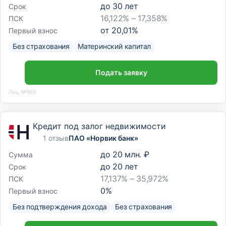
до
30
лет
Срок
16,122% – 17,358%
ПСК
от
20,01
%
Первый взнос
Без страхования
Материнский капитал
Подать заявку
Лиц. №963
Кредит под залог недвижимости
1 отзыв
ПАО «Норвик банк»
до
20 млн. ₽
Сумма
до
20
лет
Срок
17,137% – 35,972%
ПСК
0
%
Первый взнос
Без подтверждения дохода
Без страхования