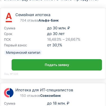
Семейная ипотека
704 отзыва
Альфа-Банк
до
30 млн. ₽
Сумма
до
30
лет
Срок
16,483% – 26,667%
ПСК
от
30,1
%
Первый взнос
Материнский капитал
Подать заявку
Лиц. №1326
Ипотека для ИТ-специалистов
150 отзывов
Совкомбанк
до
18 млн. ₽
Сумма