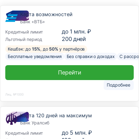
Карта возможностей
Банк «ВТБ»
до
1 млн. ₽
Кредитный лимит
200
дней
Льготный период
Кешбэк: до
15%
, до
50%
у партнёров
Бесплатные уведомления
Без справки о доходах
С рассро
Перейти
Подробнее
Лиц. №1000
Карта 120 дней на максимум
Банк Уралсиб
до
5 млн. ₽
Кредитный лимит