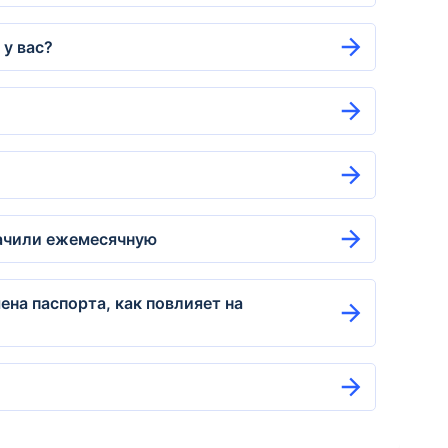
 у вас?
начили ежемесячную
на паспорта, как повлияет на