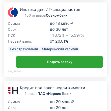
Ипотека для ИТ-специалистов
150 отзывов
Совкомбанк
до
18 млн. ₽
Сумма
до
30
лет
Срок
14,372% – 15,597%
ПСК
от
20,01
%
Первый взнос
Без страхования
Материнский капитал
Подать заявку
Лиц. №963
Кредит под залог недвижимости
1 отзыв
ПАО «Норвик банк»
до
20 млн. ₽
Сумма
до
20
лет
Срок