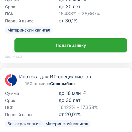
до
30
лет
Срок
16,483% – 26,667%
ПСК
от
30,1
%
Первый взнос
Материнский капитал
Подать заявку
Лиц. №1326
Ипотека для ИТ-специалистов
150 отзывов
Совкомбанк
до
18 млн. ₽
Сумма
до
30
лет
Срок
16,122% – 17,358%
ПСК
от
20,01
%
Первый взнос
Без страхования
Материнский капитал