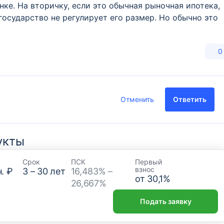
нке. На вторичку, если это обычная рыночная ипотека,
государство не регулирует его размер. Но обычно это
0
Отменить
Ответить
укты
Срок
ПСК
Первый
взнос
. ₽
3
–
30
лет
16,483% –
от
30,1
%
26,667%
Подать заявку