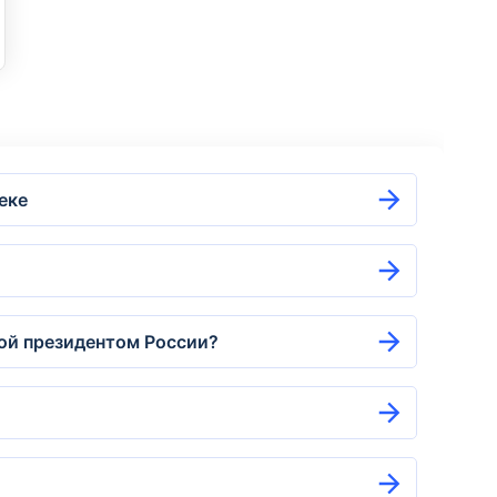
еке
ной президентом России?