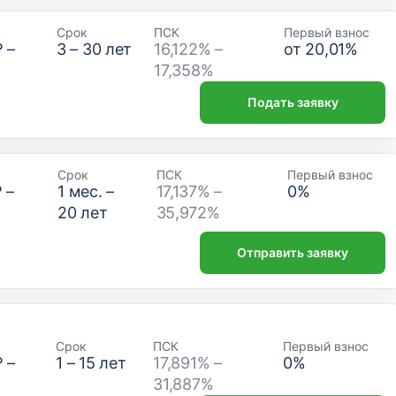
Срок
ПСК
Первый взнос
₽
–
3
–
30
лет
16,122% –
от
20,01
%
17,358%
Подать заявку
Срок
ПСК
Первый взнос
₽
–
1
мес. –
17,137% –
0
%
20
лет
35,972%
Отправить заявку
Срок
ПСК
Первый взнос
₽
–
1
–
15
лет
17,891% –
0
%
31,887%