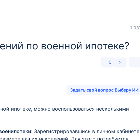
1 03
ений по военной ипотеке?
0
2
Задать свой вопрос Выберу ИИ
нной ипотеке, можно воспользоваться несколькими
своенипотеки
: Зарегистрировавшись в личном кабинете
размере ваших накоплений. Для этого потребуется