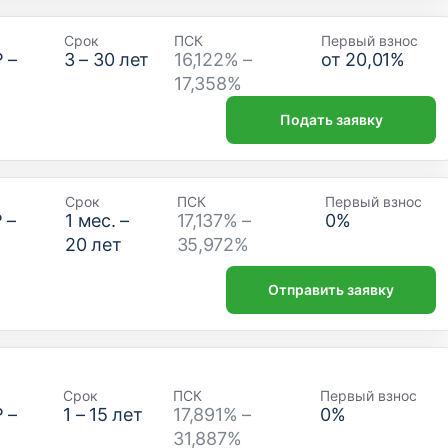
Срок
ПСК
Первый взнос
₽
–
3
–
30
лет
16,122% –
от
20,01
%
17,358%
Подать заявку
Срок
ПСК
Первый взнос
₽
–
1
мес. –
17,137% –
0
%
20
лет
35,972%
Отправить заявку
Срок
ПСК
Первый взнос
₽
–
1
–
15
лет
17,891% –
0
%
31,887%