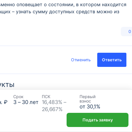
менно оповещает о состоянии, в котором находится
щих – узнать сумму доступных средств можно из
0
Отменить
Ответить
укты
Срок
ПСК
Первый
взнос
. ₽
3
–
30
лет
16,483% –
от
30,1
%
26,667%
Подать заявку