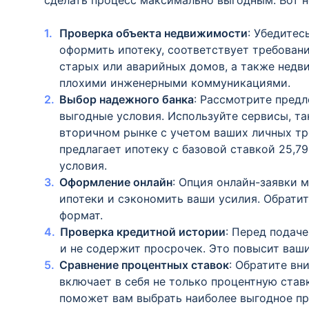
сделать процесс максимально выгодным. Вот н
Проверка объекта недвижимости
: Убедитес
оформить ипотеку, соответствует требовани
старых или аварийных домов, а также недв
плохими инженерными коммуникациями.
Выбор надежного банка
: Рассмотрите предл
выгодные условия. Используйте сервисы, та
вторичном рынке с учетом ваших личных тр
предлагает ипотеку с базовой ставкой 25,7
условия.
Оформление онлайн
: Опция онлайн-заявки 
ипотеки и сэкономить ваши усилия. Обратит
формат.
Проверка кредитной истории
: Перед подаче
и не содержит просрочек. Это повысит ваш
Сравнение процентных ставок
: Обратите вн
включает в себя не только процентную став
поможет вам выбрать наиболее выгодное п