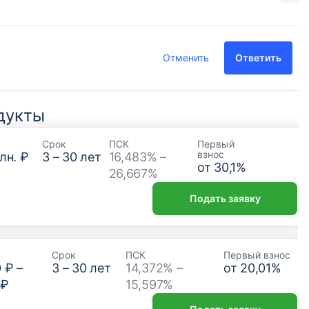
Отменить
Ответить
дукты
Срок
ПСК
Первый
взнос
лн. ₽
3
–
30
лет
16,483% –
от
30,1
%
26,667%
Подать заявку
Срок
ПСК
Первый взнос
0 ₽
–
3
–
30
лет
14,372% –
от
20,01
%
 ₽
15,597%