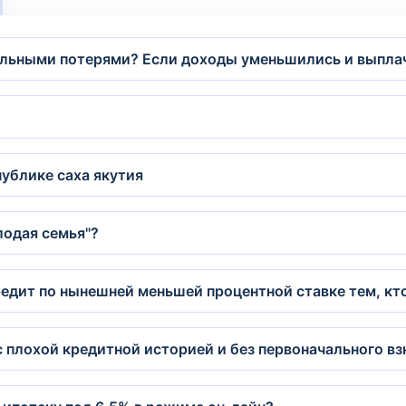
альными потерями? Если доходы уменьшились и выплач
публике саха якутия
лодая семья"?
едит по нынешней меньшей процентной ставке тем, кт
 плохой кредитной историей и без первоначального вз