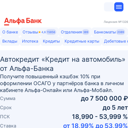
Лицензия
№1326
О банке
Отзывы
Отделения
Банкоматы
4,6
15856
389
2089
Вклады
Ипотека
Кредиты
Кредитные карты
Дебетовые 
Автокредит «Кредит на автомобиль»
от Альфа-Банка
Получите повышенный кэшбэк 10% при
оформлении ОСАГО у партнёров банка в личном
кабинете Альфа-Онлайн или Альфа-Мобайл.
до
7 500 000 ₽
Сумма
до
5
лет
Срок
18,990 - 53,999 %
ПСК
от
18,99
% до
53,99
%
Ставка