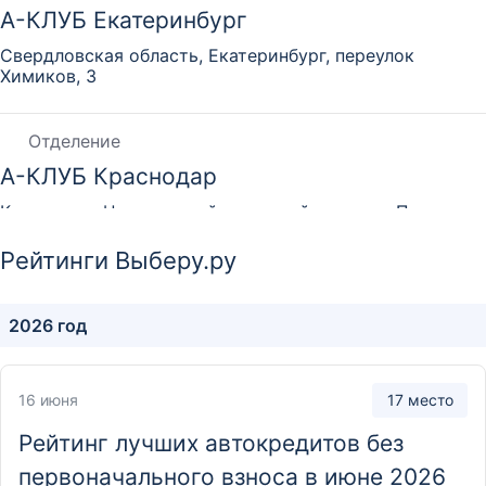
А-КЛУБ Екатеринбург
Свердловская область, Екатеринбург, переулок
Химиков, 3
Отделение
А-КЛУБ Краснодар
Краснодар, Центральный микрорайон, улица Пушкина,
22
Рейтинги Выберу.ру
Отделение
2026 год
А-КЛУБ Красноярск
Красноярск, проспект Мира, 15
16 июня
17 место
Отделение
Рейтинг лучших автокредитов без
А-КЛУБ Новосибирск
первоначального взноса в июне 2026