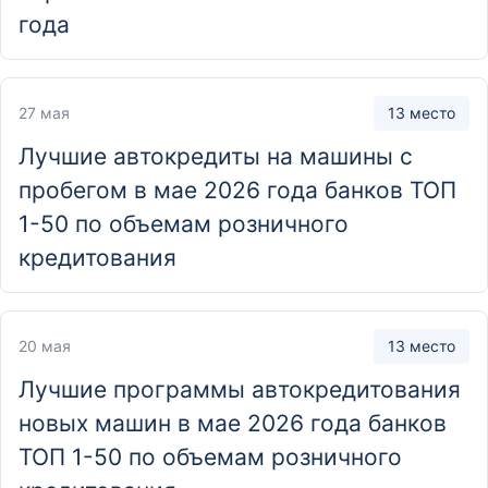
Новосибирск, Каменская улица, 1/1
года
Отделение
27 мая
13 место
А-КЛУБ Ордынка
Москва, улица Большая Ордынка, 49
Лучшие автокредиты на машины с
пробегом в мае 2026 года банков ТОП
Отделение
1-50 по объемам розничного
А-КЛУБ Якиманка
кредитования
Москва, улица Большая Якиманка, 19
20 мая
13 место
Отделение
Лучшие программы автокредитования
Альфа PRIVATE
новых машин в мае 2026 года банков
Санкт-Петербург, Казанская улица, 2
ТОП 1-50 по объемам розничного