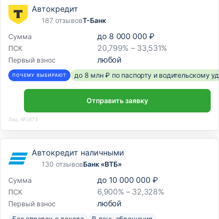
Автокредит
187 отзывов
Т-Банк
до
8 000 000 ₽
Сумма
20,799% – 33,531%
ПСК
любой
Первый взнос
до 8 млн ₽ по паспорту и водительскому 
ПОЧЕМУ ВЫБИРАЮТ
Отправить заявку
Лиц. №2673
Автокредит наличными
130 отзывов
Банк «ВТБ»
до
10 000 000 ₽
Сумма
6,900% – 32,328%
ПСК
любой
Первый взнос
Без справок о доходе
В день обращения