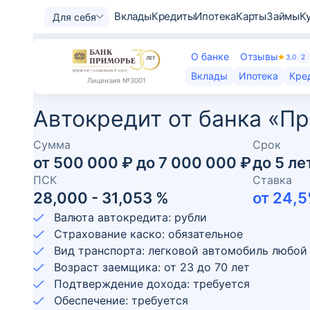
Вклады
Кредиты
Ипотека
Карты
Займы
К
Для себя
О банке
Отзывы
3,0
2
Вклады
Ипотека
Кре
Лицензия
№3001
Автокредит от банка «П
Сумма
Срок
от
500 000 ₽
до
7 000 000 ₽
до
5
ле
ПСК
Ставка
28,000 - 31,053 %
от
24,5
Валюта автокредита: рубли
Страхование каско: обязательное
Вид транспорта: легковой автомобиль любой
Возраст заемщика:
от
23
до
70
лет
Подтверждение дохода: требуется
Обеспечение: требуется