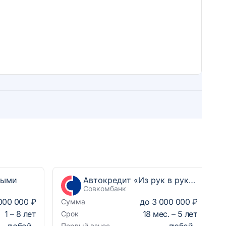
ными
Автокредит «Из рук в руки Выгодный»
Совкомбанк
000 000 ₽
до
3 000 000 ₽
Сумма
1
–
8
лет
18
мес. –
5
лет
Срок
любой
любой
Первый взнос