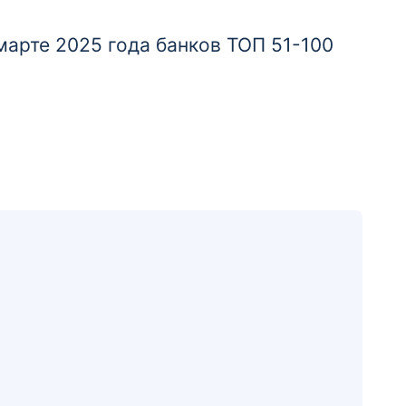
Отделение
Офис на просп. Восточный
арте 2025 года банков ТОП 51-100
Приморский край, г. Находка, пос.
Врангель, Восточный просп., д. 4
Отделение
Офис на Спортивной
Приморский край, г. Находка, Спортивная
ул., д. 2