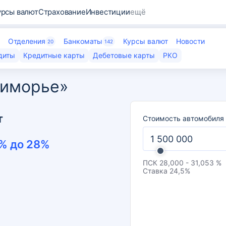
урсы валют
Страхование
Инвестиции
ещё
Отделения
Банкоматы
Курсы валют
Новости
20
142
диты
Кредитные карты
Дебетовые карты
РКО
риморье»
т
Стоимость автомобиля
% до
28
%
ПСК
28,000 - 31,053 %
Ставка
24,5
%