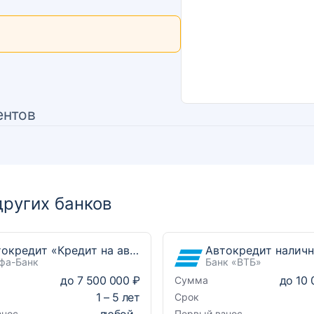
ентов
ругих банков
Автокредит «Кредит на автомобиль»
Автокредит налич
фа-Банк
Банк «ВТБ»
до
7 500 000 ₽
до
10 
Сумма
1
–
5
лет
Срок
любой
знос
Первый взнос