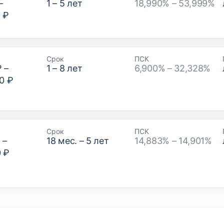
–
1
–
5
лет
18,990% – 53,999%
 ₽
Срок
ПСК
₽
–
1
–
8
лет
6,900% – 32,328%
0 ₽
Срок
ПСК
₽
–
18
мес. –
5
лет
14,883% – 14,901%
0 ₽