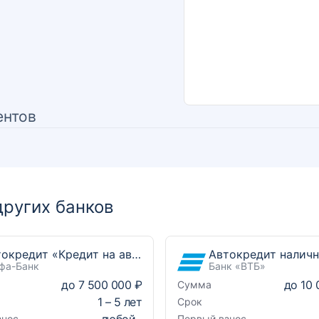
ентов
ругих банков
Автокредит «Кредит на автомобиль»
Автокредит налич
фа-Банк
Банк «ВТБ»
до
7 500 000 ₽
до
10 
Сумма
1
–
5
лет
Срок
любой
знос
Первый взнос