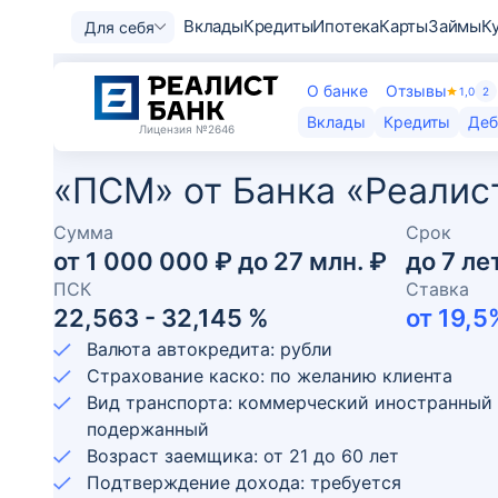
Вклады
Кредиты
Ипотека
Карты
Займы
К
Для себя
О банке
Отзывы
1,0
2
Вклады
Кредиты
Деб
Лицензия
№2646
«ПСМ» от Банка «Реалис
Сумма
Срок
от
1 000 000 ₽
до
27 млн. ₽
до
7
ле
ПСК
Ставка
22,563 - 32,145 %
от
19,5
Валюта автокредита: рубли
Страхование каско: по желанию клиента
Вид транспорта: коммерческий иностранный 
подержанный
Возраст заемщика:
от
21
до
60
лет
Подтверждение дохода: требуется