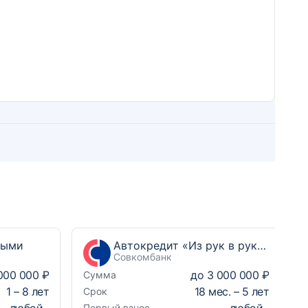
ными
Автокредит «Из рук в руки Выгодный»
Совкомбанк
000 000 ₽
до
3 000 000 ₽
Сумма
1
–
8
лет
18
мес. –
5
лет
Срок
любой
любой
Первый взнос