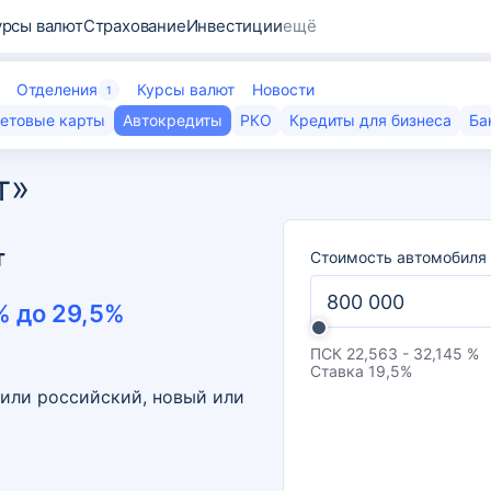
урсы валют
Страхование
Инвестиции
ещё
Отделения
Курсы валют
Новости
1
етовые карты
Автокредиты
РКО
Кредиты для бизнеса
Ба
т»
т
Стоимость автомобиля
% до
29,5
%
ПСК
22,563 - 32,145 %
Ставка
19,5
%
или российский, новый или