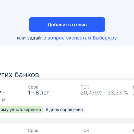
Добавить отзыв
или задайте
вопрос экспертам Выберу.ру
гих банков
Срок
ПСК
₽
–
1
–
8
лет
20,799% – 33,531%
0 ₽
скому удостоверению
В день обращения
Срок
ПСК