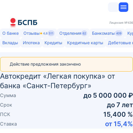
Лицензия
№436
О банке
Отзывы
Отделения
Банкоматы
Ку
4,6
511
62
409
Вклады
Ипотека
Кредиты
Кредитные карты
Дебетовые 
Действие предложения закончено
Автокредит «Легкая покупка» от
банка «Санкт-Петербург»
до
5 000 000 ₽
Сумма
до
7
лет
Срок
15,400 %
ПСК
от
15,4
%
Ставка