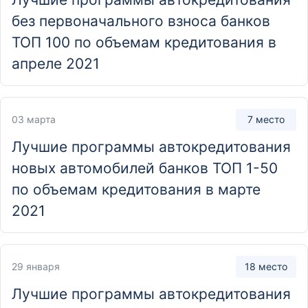
без первоначального взноса банков
Отделение
ТОП 100 по объемам кредитования в
ДО «Площадь Мужества»
апреле 2021
пр. Тореза, 9, Санкт-Петербург, Россия, 194021
Отделение
03 марта
7 место
ДО «Технологический институт»
Лучшие программы автокредитования
1-я Красноармейская ул., 22, Санкт-Петербург, Россия,
новых автомобилей банков ТОП 1-50
190005
по объемам кредитования в марте
2021
Отделение
ДО «Центр сделок с недвижимостью №1»
Кирочная улица, 39, Санкт-Петербург, Россия, 191123
29 января
18 место
Лучшие программы автокредитования
Отделение