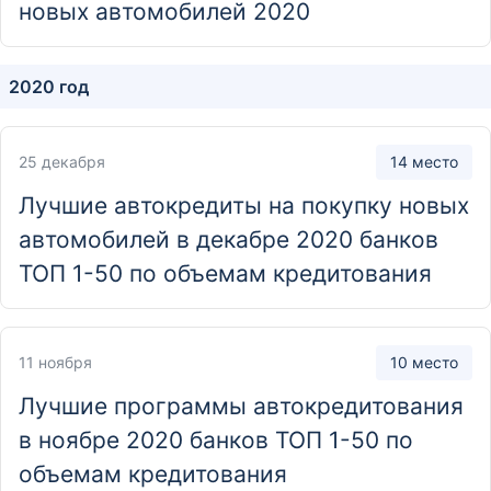
новых автомобилей 2020
ДО «Центр сделок с недвижимостью №1»
г. Санкт-Петербург, ул. Кирочная, д. 39, лит. А
2020 год
Отделение
ДО «Центр сделок с недвижимостью №2»
25 декабря
14 место
Ушаковская набережная, дом 3, Санкт-Петербург,
Лучшие автокредиты на покупку новых
Россия, 197342
автомобилей в декабре 2020 банков
ТОП 1-50 по объемам кредитования
11 ноября
10 место
Лучшие программы автокредитования
в ноябре 2020 банков ТОП 1-50 по
объемам кредитования