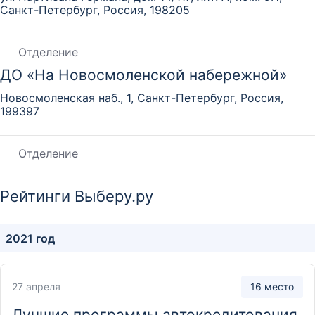
Санкт-Петербург, Россия, 198205
Отделение
ДО «На Новосмоленской набережной»
Новосмоленская наб., 1, Санкт-Петербург, Россия,
199397
Отделение
ДО «На улице Коллонтай»
Рейтинги Выберу.ру
ул. Коллонтай, 21к1, Санкт-Петербург, Россия, 193231
2021 год
Отделение
ДО «На шоссе Революции»
шоссе Революции, 18, лит. А, Санкт-Петербург, Россия,
27 апреля
16 место
195176
Лучшие программы автокредитования