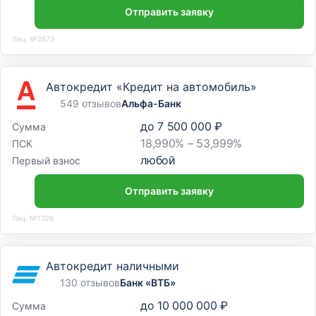
Отделение
Отправить заявку
Отделение «Строителей, 49»
Лиц. №2673
Челябинская обл., г. Магнитогорск, ул. Строителей,
д. 49
Автокредит «Кредит на автомобиль»
Отделение
549 отзывов
Альфа-Банк
Отделение «Труда, 25»
до
7 500 000 ₽
Сумма
18,990% – 53,999%
ПСК
Челябинская обл., г. Магнитогорск, ул. Труда, д. 25
любой
Первый взнос
Отправить заявку
Лиц. №1326
Автокредит наличными
130 отзывов
Банк «ВТБ»
до
10 000 000 ₽
Сумма