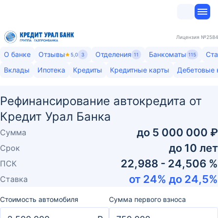
Лицензия
№2584
О банке
Отзывы
Отделения
Банкоматы
Ста
5,0
3
11
115
Вклады
Ипотека
Кредиты
Кредитные карты
Дебетовые 
Рефинансирование автокредита от
Кредит Урал Банка
до
5 000 000 ₽
Сумма
до
10
лет
Срок
22,988 - 24,506 %
ПСК
от
24
% до
24,5
%
Ставка
Стоимость автомобиля
Сумма первого взноса