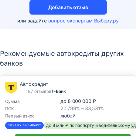
Отделение
Добавить отзыв
Отделение «Комсомольская, 37»
или задайте
вопрос экспертам Выберу.ру
Челябинская обл., г. Магнитогорск, ул. Комсомольская,
д. 37
Отделение
Рекомендуемые автокредиты других
Отделение «Рубинштейна, 1»
банков
Челябинская обл., г. Магнитогорск, ул. Рубинштейна,
д. 1
Автокредит
187 отзывов
Т-Банк
Отделение
до
8 000 000 ₽
Сумма
Отделение «Советской Армии, 23»
20,799% – 33,531%
ПСК
Челябинская обл., г. Магнитогорск, ул. Советской
любой
Первый взнос
Армии, д. 23
до 8 млн ₽ по паспорту и водительскому 
ПОЧЕМУ ВЫБИРАЮТ