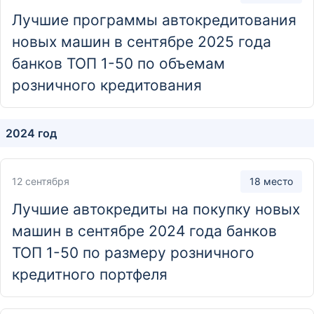
Лучшие программы автокредитования
Отделение
новых машин в сентябре 2025 года
Дополнительный офис «Бердский-2»
банков ТОП 1-50 по объемам
633010, Новосибирская обл., г. Бердск, ул. Максима
розничного кредитования
Горького, д. 3
Отделение
2024 год
Дополнительный офис «Бердский-3»
633010, Новосибирская обл., г. Бердск, ул. Ленина,
12 сентября
18 место
д. 69
Лучшие автокредиты на покупку новых
Отделение
машин в сентябре 2024 года банков
Дополнительный офис «Болотнинский»
ТОП 1-50 по размеру розничного
кредитного портфеля
633340, Новосибирская обл., г. Болотное, ул. Максима
Горького, д. 33