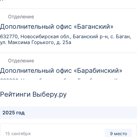
Отделение
Дополнительный офис «Баганский»
632770, Новосибирская обл., Баганский р-н, с. Баган,
ул. Максима Горького, д. 25а
Отделение
Дополнительный офис «Барабинский»
632336, Новосибирская обл., г. Барабинск, ул. Карла
Маркса, д. 122
Рейтинги Выберу.ру
Отделение
2025 год
Дополнительный офис «Бердский»
633009, Новосибирская обл., г. Бердск, ул. Рогачева,
д. 1
15 сентября
9 место