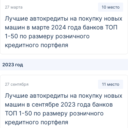
Отделение
27 марта
10 место
Дополнительный офис «Венгеровский»
Лучшие автокредиты на покупку новых
632240, Новосибирская обл., Венгеровский р-н,
машин в марте 2024 года банков ТОП
с. Венгерово, ул. Ленина, д. 63
1-50 по размеру розничного
кредитного портфеля
Отделение
Дополнительный офис «Голден Парк»
2023 год
ул. Курчатова, 1 (3 этаж), г. Новосибирск, 630129,
Россия
27 сентября
11 место
Лучшие автокредиты на покупку новых
машин в сентябре 2023 года банков
ТОП 1-50 по размеру розничного
кредитного портфеля