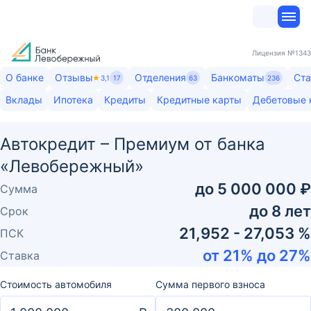
Лицензия
№1343
О банке
Отзывы
Отделения
Банкоматы
Ста
3,1
17
63
236
Вклады
Ипотека
Кредиты
Кредитные карты
Дебетовые 
Автокредит – Премиум от банка
«Левобережный»
до
5 000 000 ₽
Сумма
до
8
лет
Срок
21,952 - 27,053 %
ПСК
от
21
% до
27
%
Ставка
Стоимость автомобиля
Сумма первого взноса