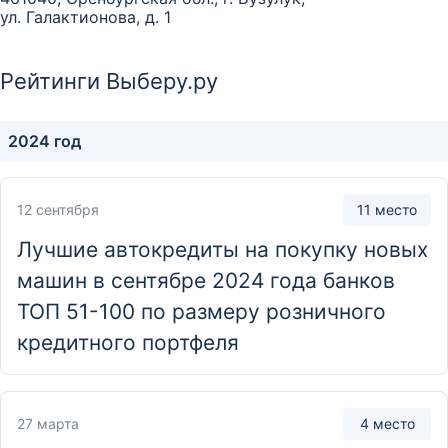
ул. Галактионова, д. 1
Отделение
Рейтинги Выберу.ру
Дополнительный офис «Первый»
2024 год
460024, г. Оренбург, ул. Туркестанская, д. 3
Отделение
12 сентября
11 место
Дополнительный офис «Северный»
Лучшие автокредиты на покупку новых
460044, г. Оренбург, просп. Дзержинского, д. 23
машин в сентябре 2024 года банков
ТОП 51-100 по размеру розничного
Отделение
кредитного портфеля
Дополнительный офис «Степной»
460052, г. Оренбург, 70 лет ВЛКСМ, д. 16/1
27 марта
4 место