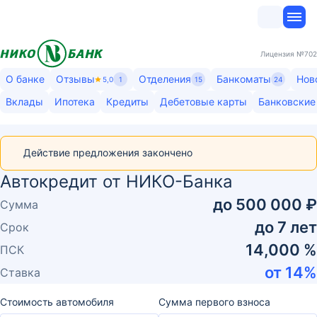
Лицензия
№702
О банке
Отзывы
Отделения
Банкоматы
Нов
5,0
1
15
24
Вклады
Ипотека
Кредиты
Дебетовые карты
Банковские
Действие предложения закончено
Автокредит от НИКО-Банка
до
500 000 ₽
Сумма
до
7
лет
Срок
14,000 %
ПСК
от
14
%
Ставка
Стоимость автомобиля
Сумма первого взноса