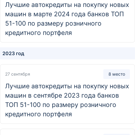
Отделение
Лучшие автокредиты на покупку новых
Дополнительный офис «Центральный»
машин в марте 2024 года банков ТОП
460035, г. Оренбург, ул. Терешковой, д. 77/2
51-100 по размеру розничного
кредитного портфеля
Отделение
Дополнительный офис «Центральный»
2023 год
462404, Оренбургская обл., г. Орск, просп. Ленина,
д. 48 / ул. Суворова, д. 18
27 сентября
8 место
Отделение
Лучшие автокредиты на покупку новых
Дополнительный офис «Центральный»
машин в сентябре 2023 года банков
461040, Оренбургская обл., г. Бузулук, ул. Отакара
ТОП 51-100 по размеру розничного
Яроша, д. 69
кредитного портфеля