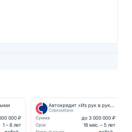
ными
Автокредит «Из рук в руки Выгодный»
Совкомбанк
000 000 ₽
до
3 000 000 ₽
Сумма
1
–
8
лет
18
мес. –
5
лет
Срок
любой
любой
Первый взнос