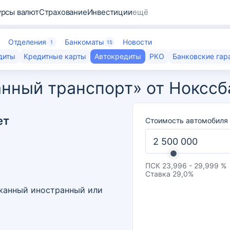
урсы валют
Страхование
Инвестиции
ещё
Отделения
Банкоматы
Новости
1
15
диты
Кредитные карты
Автокредиты
РКО
Банковские гар
нный транспорт» от Нокссб
ет
Стоимость автомобиля
ПСК
23,996 - 29,999 %
Ставка
29,0
%
ржанный иностранный или