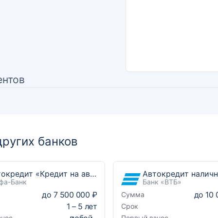
ентов
ругих банков
Автокредит «Кредит на автомобиль»
Автокредит налич
фа-Банк
Банк «ВТБ»
до
7 500 000 ₽
до
10 
Сумма
1
–
5
лет
Срок
любой
знос
Первый взнос