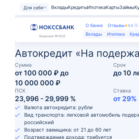
Вклады
Кредиты
Ипотека
Карты
Займы
К
Для себя
О банке
Отзывы
5,0
1
Вклады
Ипотека
Кре
Лицензия
№3202
Автокредит «На подержа
Сумма
Срок
от
100 000 ₽
до
до
10
л
10 000 000 ₽
ПСК
Ставка
23,996 - 29,999 %
от
29
%
Валюта автокредита: рубли
Вид транспорта: легковой автомобиль поде
российский
Возраст заемщика:
от
21
до
60
лет
Подтверждение дохода: требуется