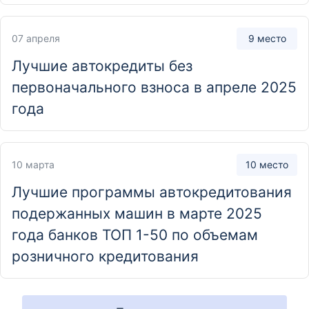
07 апреля
9 место
Отделение
Клиентский центр "Почта банк"
Лучшие автокредиты без
Украина, Одесская область, Южный, Центральная
первоначального взноса в апреле 2025
улица, 32
года
10 марта
10 место
Лучшие программы автокредитования
подержанных машин в марте 2025
года банков ТОП 1-50 по объемам
розничного кредитования