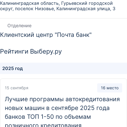
Калининградская область, Гурьевский городской
округ, поселок Низовье, Калининградская улица, 3
Отделение
Клиентский центр "Почта банк"
Московская область, городской округ Истра, деревня
Холщёвики, 11
Рейтинги Выберу.ру
Отделение
2025 год
Клиентский центр "Почта банк"
Ямало-Ненецкий автономный округ, Салехард, улица
15 сентября
16 место
Чапаева, 15
Лучшие программы автокредитования
новых машин в сентябре 2025 года
Отделение
Клиентский центр "Почта банк"
банков ТОП 1-50 по объемам
розничного кредитования
Ленинградская область, Всеволожский район, деревня