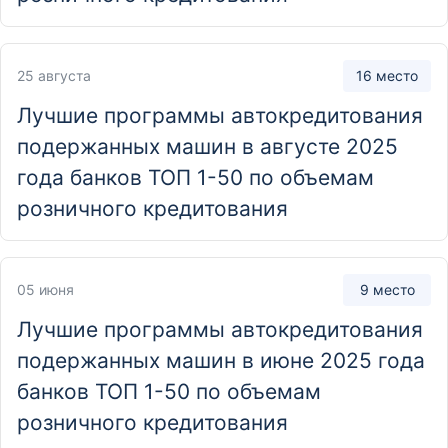
Колтуши, 5А
Отделение
25 августа
16 место
Клиентский центр "Почта банк"
Лучшие программы автокредитования
Курская область, Железногорский район, село Линец,
подержанных машин в августе 2025
Северная улица, 17
года банков ТОП 1-50 по объемам
розничного кредитования
Отделение
Клиентский центр "Почта банк"
Калужская область, Мещовский район, поселок при
05 июня
9 место
станции Кудринская, Центральная улица, 4
Лучшие программы автокредитования
подержанных машин в июне 2025 года
Отделение
банков ТОП 1-50 по объемам
Клиентский центр "Почта банк"
розничного кредитования
Московская область, городской округ Домодедово,
село Растуново, улица Заря, 26