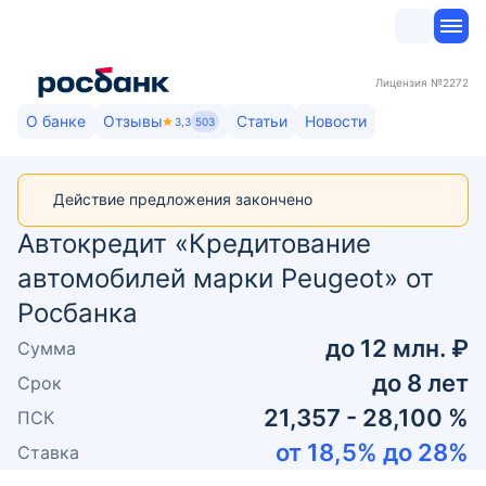
Лицензия
№2272
О банке
Отзывы
Статьи
Новости
3,3
503
Действие предложения закончено
Автокредит «Кредитование
автомобилей марки Peugeot» от
Росбанка
до
12 млн. ₽
Сумма
до
8
лет
Срок
21,357 - 28,100 %
ПСК
от
18,5
% до
28
%
Ставка