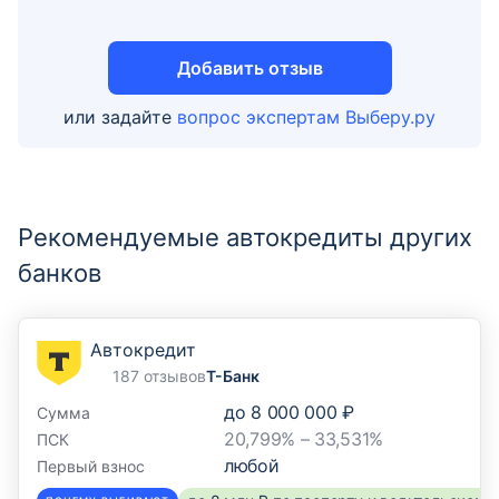
129164, г. Москва, просп. Мира, д. 124, корп. 8
Добавить отзыв
Отделение
или задайте
вопрос экспертам Выберу.ру
Дополнительный офис «Алтуфьевский»
127562, г. Москва, Алтуфьевское ш., д. 22 Б
Рекомендуемые автокредиты других
Отделение
Дополнительный офис
банков
«Альметьевский»
423450, Республика Татарстан, г. Альметьевск,
Автокредит
ул. Ленина, д. 33
187 отзывов
Т-Банк
до
8 000 000 ₽
Сумма
Отделение
20,799% – 33,531%
ПСК
Дополнительный офис «Ангарский»
любой
Первый взнос