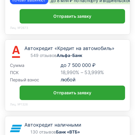
665813, Иркутская обл., г. Ангарск, 86-й квартал,
до 8 млн ₽ по паспорту и водительском
ПОЧЕМУ ВЫБИРАЮТ
д. 40
Отправить заявку
Отделение
Лиц. №2673
Дополнительный офис «Арбатский»
121069, г. Москва, ул. Поварская, д. 10, стр. 1
Автокредит «Кредит на автомобиль»
549 отзывов
Альфа-Банк
Отделение
до
7 500 000 ₽
Сумма
Дополнительный офис «Бабушкинский»
18,990% – 53,999%
ПСК
любой
Первый взнос
129281, г. Москва, ул. Менжинского, д. 38, корп. 2,
стр. 2
Отправить заявку
Лиц. №1326
Автокредит наличными
130 отзывов
Банк «ВТБ»