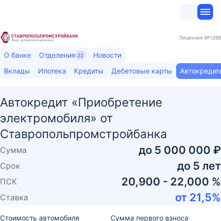
Лицензия
№1288
О банке
Отделения
Новости
22
Вклады
Ипотека
Кредиты
Дебетовые карты
Автокредит
Автокредит «Приобретение
электромобиля» от
Ставропольпромстройбанка
до
5 000 000 ₽
Сумма
до
5
лет
Срок
20,900 - 22,000 %
ПСК
от
21,5
%
Ставка
Стоимость автомобиля
Сумма первого взноса