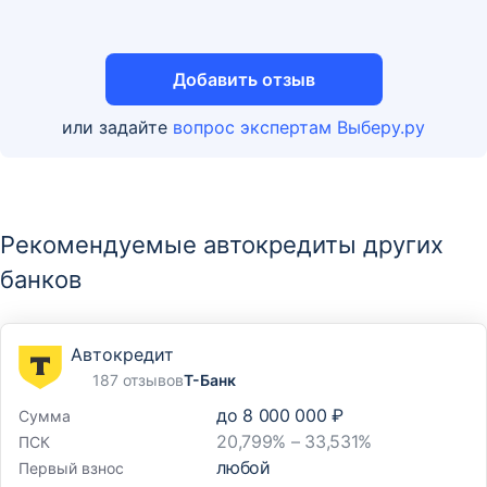
ул. Гагарина, д. 295
Отделение
Добавить отзыв
Дополнительный офис
или задайте
вопрос экспертам Выберу.ру
356530, Ставропольский край, г. Светлоград, пл. 50
лет Октября, д. 25
Отделение
Рекомендуемые автокредиты других
Дополнительный офис
банков
357070, Ставропольский край, Андроповский р-н,
с. Курсавка, ул. Красная, д. 32
Автокредит
187 отзывов
Т-Банк
Отделение
до
8 000 000 ₽
Сумма
Дополнительный офис
20,799% – 33,531%
ПСК
356126, Ставропольский край, пос. Солнечнодольск,
любой
Первый взнос
ул. Молодежная, д. 5