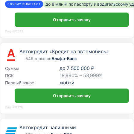
до 8 млн ₽ по паспорту и водительскому 
ПОЧЕМУ ВЫБИРАЮТ
Отделение
Отправить заявку
Дополнительный офис
Лиц. №2673
356126, Ставропольский край, г. Изобильный,
ул. Ленина, д. 66
Автокредит «Кредит на автомобиль»
Отделение
549 отзывов
Альфа-Банк
Дополнительный офис «Буденновский»
до
7 500 000 ₽
Сумма
18,990% – 53,999%
ПСК
356800, Ставропольский край, г. Буденновск,
любой
Первый взнос
ул. Гирченко, д. 110
Отправить заявку
Лиц. №1326
Автокредит наличными