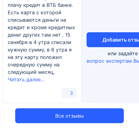
плачу кредит в ВТБ банке.
Отделение
Есть карта с которой
"Сызранский"
списываются деньги на
кредит и кроме кредитных
Самарская область, Сызрань, Советская улица, 80
денег других там нет . 15
Добавить отз
сенября в 4 утра списали
Отделение
нужную сумму, в 8 утра я
или задайте
"Якутский"
на эту карту положил
вопрос экспертам В
очередную сумму на
Республика Саха (Якутия), Якутск, Октябрьская
следующий месяц,
улица, 3
Читать далее...
3
Все отзывы