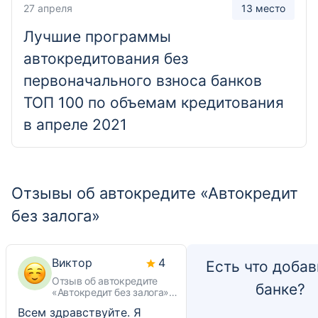
27 апреля
13 место
Отделение
Лучшие программы
"Невинномысский"
автокредитования без
Ставропольский край, Невинномысск, улица
первоначального взноса банков
Гагарина, 21В
ТОП 100 по объемам кредитования
в апреле 2021
Отделение
"Серовский"
Свердловская область, Серовский городской
Отзывы об автокредите «Автокредит
округ, Серов, улица Льва Толстого, 1
без залога»
Отделение
"Солнечногорский"
Виктор
4
Есть что добав
Московская область, Солнечногорск, Красная
Отзыв об автокредите
банке?
«Автокредит без залога»
улица, 60
банка «ВТБ»
Всем здравствуйте. Я