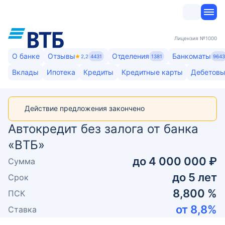
Лицензия
№1000
О банке
Отзывы
Отделения
Банкоматы
2,2
4431
1381
964
Вклады
Ипотека
Кредиты
Кредитные карты
Дебетовы
Действие предложения закончено
Автокредит без залога от банка
«ВТБ»
до
4 000 000 ₽
Сумма
до
5
лет
Срок
8,800 %
ПСК
от
8,8
%
Ставка