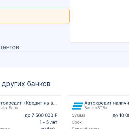
центов
других банков
Автокредит «Кредит на автомобиль»
Автокредит налич
ьфа-Банк
Банк «ВТБ»
до
7 500 000 ₽
до
10 0
Сумма
1
–
5
лет
Срок
любой
взнос
Первый взнос