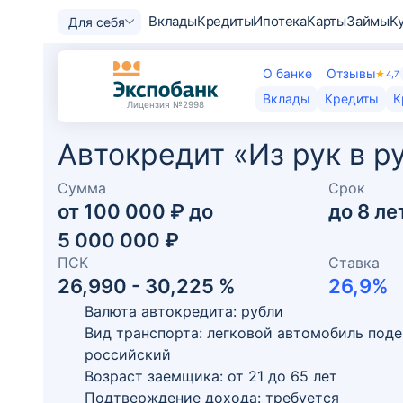
Вклады
Кредиты
Ипотека
Карты
Займы
К
Для себя
О банке
Отзывы
4,7
Вклады
Кредиты
К
Лицензия
№2998
Автокредит «Из рук в р
Сумма
Срок
от
100 000 ₽
до
до
8
ле
5 000 000 ₽
ПСК
Ставка
26,990 - 30,225 %
26,9
%
Валюта автокредита: рубли
Вид транспорта: легковой автомобиль под
российский
Возраст заемщика:
от
21
до
65
лет
Подтверждение дохода: требуется