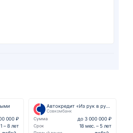
ными
Автокредит «Из рук в руки Выгодный»
Совкомбанк
00 000 ₽
до
3 000 000 ₽
Сумма
1
–
8
лет
18
мес. –
5
лет
Срок
любой
любой
Первый взнос