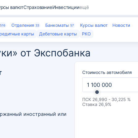
урсы валют
Страхование
Инвестиции
ещё
Отделения
Банкоматы
Курсы валют
Новости
516
33
57
редитные карты
Дебетовые карты
РКО
уки» от Экспобанка
т
Стоимость автомобиля
ПСК
26,990 - 30,225 %
Ставка
26,9
%
ержанный иностранный или