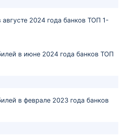
центр «Сокольники»
г. Москва, ул. Русаковская, д.29
августе 2024 года банков ТОП 1-
Отделение
Дополнительный офис «БЦ
лей в июне 2024 года банков ТОП
«Малая Дмитровка»
127006, г. Москва, ул. М. Дмитровка, д.20
Отделение
Дополнительный офис
лей в феврале 2023 года банков
«Воронежское отделение»
Центрально-Черноземного
Филиала АО «Экспобанк»
394045, г. Воронеж, Плехановская, дом 43