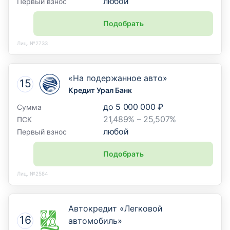
любой
Первый взнос
Подобрать
Лиц. №2733
«На подержанное авто»
Кредит Урал Банк
до
5 000 000 ₽
Сумма
21,489% – 25,507%
ПСК
любой
Первый взнос
Подобрать
Лиц. №2584
Автокредит «Легковой
автомобиль»