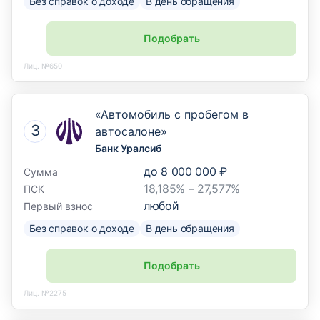
Без справок о доходе
В день обращения
Подобрать
Лиц. №650
«Автомобиль с пробегом в
автосалоне»
Банк Уралсиб
до
8 000 000 ₽
Сумма
18,185% – 27,577%
ПСК
любой
Первый взнос
Без справок о доходе
В день обращения
Подобрать
Лиц. №2275