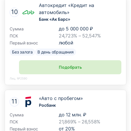
Автокредит «Кредит на
автомобиль»
Банк «Ак Барс»
до
5 000 000 ₽
Сумма
24,723% – 52,547%
ПСК
любой
Первый взнос
Без залога
В день обращения
Подобрать
Лиц. №2590
«Авто с пробегом»
Росбанк
до
12 млн. ₽
Сумма
21,869% – 26,558%
ПСК
от
20
%
Первый взнос