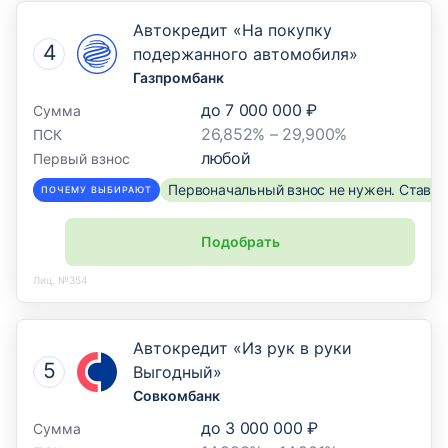
Автокредит «На покупку
подержанного автомобиля»
Газпромбанк
до
7 000 000 ₽
Сумма
26,852% – 29,900%
ПСК
любой
Первый взнос
Первоначальный взнос не нужен. Ставка
ПОЧЕМУ ВЫБИРАЮТ
Подобрать
Лиц. №354
Автокредит «Из рук в руки
Выгодный»
Совкомбанк
до
3 000 000 ₽
Сумма