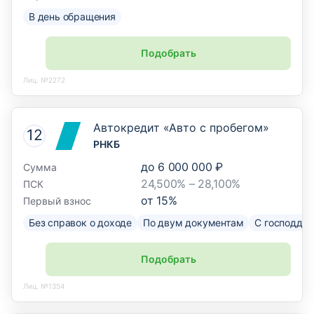
В день обращения
Подобрать
Лиц. №2272
Автокредит «Авто с пробегом»
РНКБ
до
6 000 000 ₽
Сумма
24,500% – 28,100%
ПСК
от
15
%
Первый взнос
Без справок о доходе
По двум документам
С господде
Подобрать
Лиц. №1354