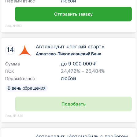
любой
Первый взнос
Отправить заявку
Лиц. №963
Автокредит «Лёгкий старт»
Азиатско-Тихоокеанский Банк
до
9 000 000 ₽
Сумма
24,472% – 26,484%
ПСК
любой
Первый взнос
В день обращения
Подобрать
Лиц. №1810
Автокредит «Автомобиль с пробегом.