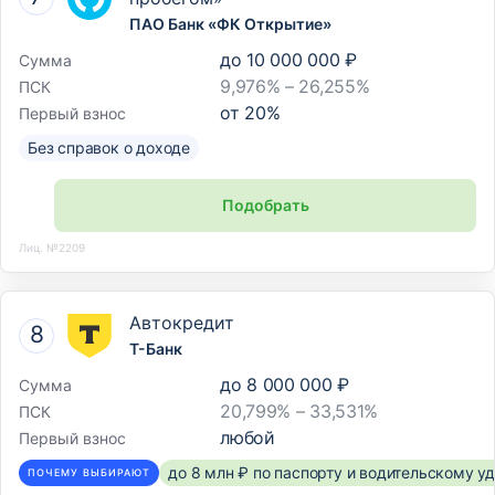
ПАО Банк «ФК Открытие»
до
10 000 000 ₽
Сумма
9,976% – 26,255%
ПСК
от
20
%
Первый взнос
Без справок о доходе
Подобрать
Лиц. №2209
Автокредит
Т-Банк
до
8 000 000 ₽
Сумма
20,799% – 33,531%
ПСК
любой
Первый взнос
до 8 млн ₽ по паспорту и водительскому 
ПОЧЕМУ ВЫБИРАЮТ