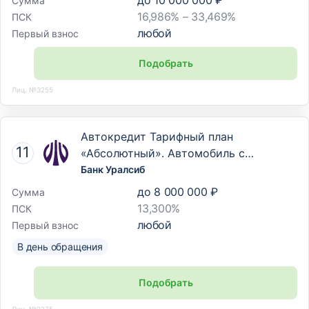
до
10 000 000 ₽
Сумма
16,986% – 33,469%
ПСК
любой
Первый взнос
Подобрать
Лиц. №3255
Автокредит Тарифный план
«Абсолютный». Автомобиль с
пробегом
Банк Уралсиб
до
8 000 000 ₽
Сумма
13,300%
ПСК
любой
Первый взнос
В день обращения
Подобрать
Лиц. №2275