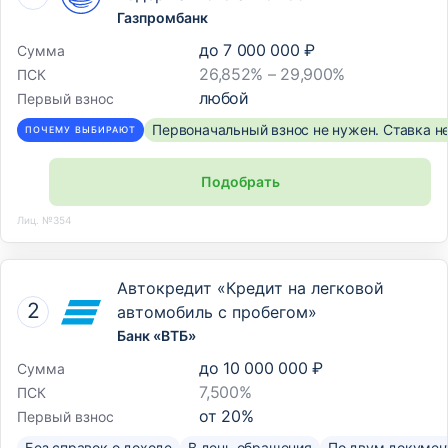
Газпромбанк
до
7 000 000 ₽
Сумма
26,852% – 29,900%
ПСК
любой
Первый взнос
Первоначальный взнос не нужен. Ставка н
ПОЧЕМУ ВЫБИРАЮТ
Подобрать
Лиц. №354
Автокредит «Кредит на легковой
автомобиль с пробегом»
Банк «ВТБ»
до
10 000 000 ₽
Сумма
7,500%
ПСК
от
20
%
Первый взнос
Без справок о доходе
В день обращения
По двум докумен