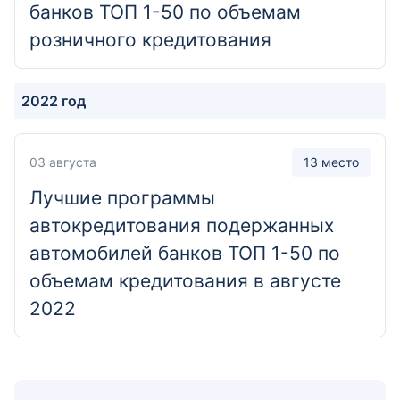
банков ТОП 1-50 по объемам
Отделение
розничного кредитования
Дополнительный офис "Выборгское"
Санкт-Петербург, проспект Энгельса, 111к1
2022 год
Отделение
Дополнительный офис "Гостиный двор"
03 августа
13 место
Республика Башкортостан, Уфа, Верхнеторговая
Лучшие программы
площадь, 1
автокредитования подержанных
автомобилей банков ТОП 1-50 по
Отделение
объемам кредитования в августе
Дополнительный офис "Дзержинский"
2022
Новосибирск, проспект Дзержинского, 1/2