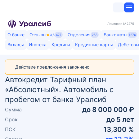
Лицензия
№2275
О банке
Отзывы
Отделения
Банкоматы
3,5
427
258
1276
Вклады
Ипотека
Кредиты
Кредитные карты
Дебетовы
Действие предложения закончено
Автокредит Тарифный план
«Абсолютный». Автомобиль с
пробегом от банка Уралсиб
до
8 000 000 ₽
Сумма
до
5
лет
Срок
13,300 %
ПСК