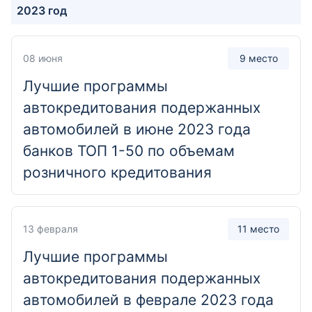
119
2023 год
Отделение
08 июня
9 место
Дополнительный офис "Варшавский"
Лучшие программы
Москва, Варшавское шоссе, 82
автокредитования подержанных
автомобилей в июне 2023 года
Отделение
банков ТОП 1-50 по объемам
Дополнительный офис "Вознесенское"
розничного кредитования
Санкт-Петербург, Вознесенский проспект, 34
Отделение
13 февраля
11 место
Дополнительный офис "Восточный"
Лучшие программы
Краснодар, Центральный микрорайон, Кубанская
автокредитования подержанных
набережная, 25
автомобилей в феврале 2023 года