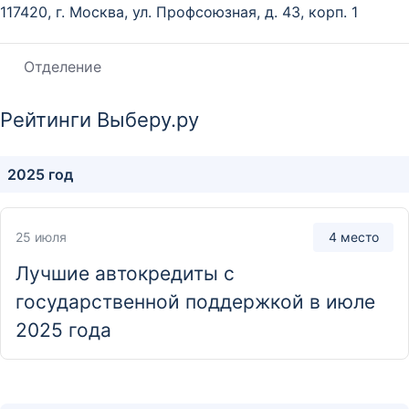
117420, г. Москва, ул. Профсоюзная, д. 43, корп. 1
Отделение
Дополнительный офис «Бизнес-центр
Рейтинги Выберу.ру
«Смоленская, 6»
121099, г. Москва, ул. Смоленская, д. 6
2025 год
Отделение
Дополнительный офис «Бизнес-центр в г.
25 июля
4 место
Гуково»
Лучшие автокредиты с
347880, Ростовская обл., г. Гуково, ул. Красная Горка,
государственной поддержкой в июле
д. 3
2025 года
Отделение
Дополнительный офис «Богдана