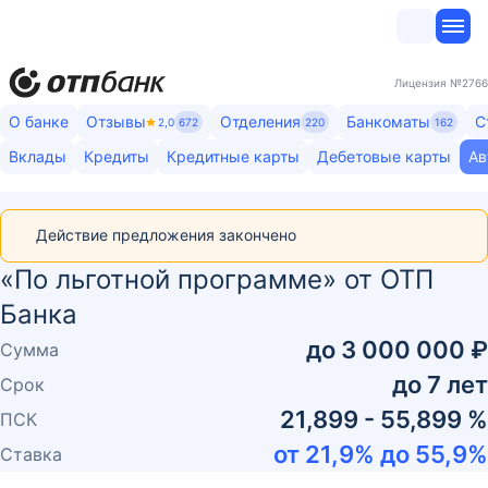
Лицензия
№2766
О банке
Отзывы
Отделения
Банкоматы
С
2,0
672
220
162
Вклады
Кредиты
Кредитные карты
Дебетовые карты
Ав
Действие предложения закончено
«По льготной программе» от ОТП
Банка
до
3 000 000 ₽
Сумма
до
7
лет
Срок
21,899 - 55,899 %
ПСК
от
21,9
% до
55,9
%
Ставка