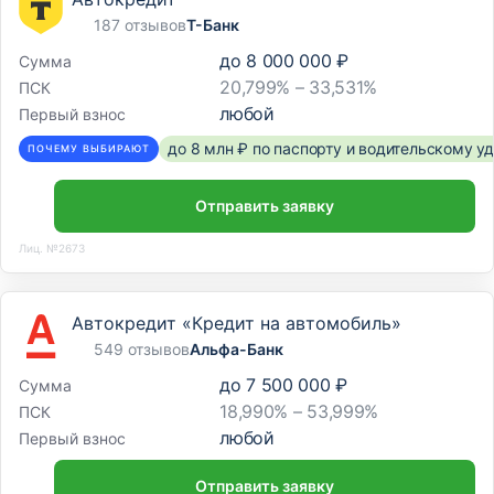
проспект, 98»
187 отзывов
Т-Банк
109443, г. Москва, Волгоградский просп., д. 98, корп. 2,
до
8 000 000 ₽
Сумма
стр. 2
20,799% – 33,531%
ПСК
любой
Первый взнос
Отделение
до 8 млн ₽ по паспорту и водительскому 
ПОЧЕМУ ВЫБИРАЮТ
Дополнительный офис «Дикопольцева,
Отправить заявку
23»
Лиц. №2673
680000, г. Хабаровск, ул. Дикопольцева, д. 23
Автокредит «Кредит на автомобиль»
549 отзывов
Альфа-Банк
до
7 500 000 ₽
Сумма
18,990% – 53,999%
ПСК
любой
Первый взнос
Отправить заявку