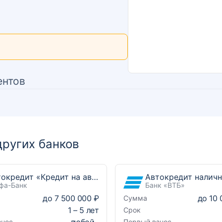
ентов
ругих банков
Автокредит «Кредит на автомобиль»
Автокредит налич
фа-Банк
Банк «ВТБ»
до
7 500 000 ₽
до
10 
Сумма
1
–
5
лет
Срок
любой
знос
Первый взнос