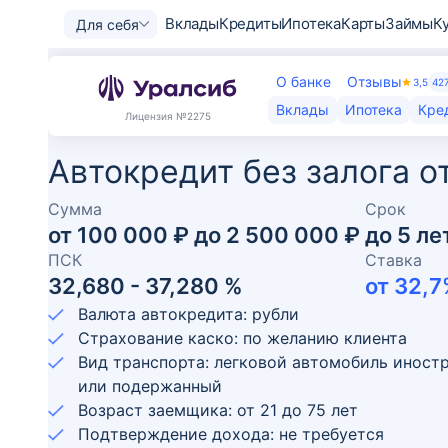
Вклады
Кредиты
Ипотека
Карты
Займы
К
Для себя
О банке
Отзывы
3,5
42
Вклады
Ипотека
Кре
Лицензия
№2275
Автокредит без залога о
Сумма
Срок
от
100 000 ₽
до
2 500 000 ₽
до
5
ле
ПСК
Ставка
32,680 - 37,280 %
от
32,7
Валюта автокредита: рубли
Страхование каско: по желанию клиента
Вид транспорта: легковой автомобиль иност
или подержанный
Возраст заемщика:
от
21
до
75
лет
Подтверждение дохода: не требуется