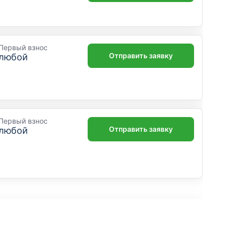
Дополнительный офис
"Выборгское"
Санкт-Петербург, проспект Энгельса, 111к1
Первый взнос
Отправить заявку
любой
Отделение
Дополнительный офис
"Гостиный двор"
Первый взнос
Республика Башкортостан, Уфа,
Отправить заявку
любой
Верхнеторговая площадь, 1
Отделение
Дополнительный офис
"Дзержинский"
Новосибирск, проспект Дзержинского, 1/2