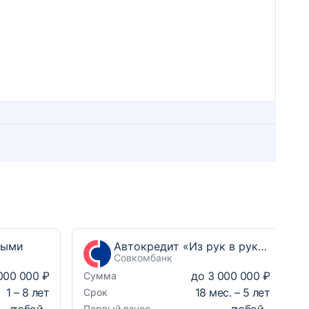
ными
Автокредит «Из рук в руки Выгодный»
Совкомбанк
000 000 ₽
до
3 000 000 ₽
Сумма
1
–
8
лет
18
мес. –
5
лет
Срок
любой
любой
Первый взнос