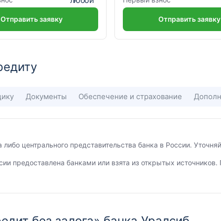
Отправить заявку
Отправить заявку
редиту
щику
Документы
Обеспечение и страхование
Дополн
а либо центрального представительства банка в России. Уточн
сии предоставлена банками или взята из открытых источников. 
едит без залога» банка Уралсиб