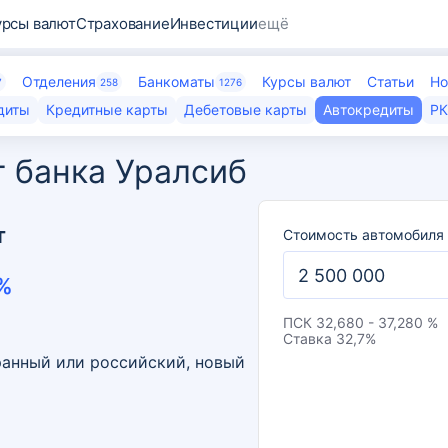
урсы валют
Страхование
Инвестиции
ещё
Отделения
Банкоматы
Курсы валют
Статьи
Но
7
258
1276
диты
Кредитные карты
Дебетовые карты
Автокредиты
Р
т банка Уралсиб
т
Стоимость автомобиля
%
ПСК
32,680 - 37,280 %
Ставка
32,7
%
ранный или российский, новый