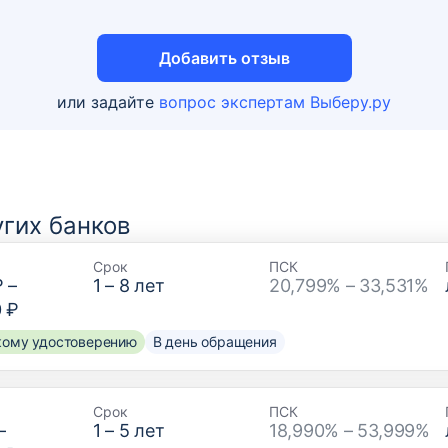
Добавить отзыв
или задайте
вопрос экспертам Выберу.ру
гих банков
Срок
ПСК
₽
–
1
–
8
лет
20,799% – 33,531%
0 ₽
скому удостоверению
В день обращения
Срок
ПСК
–
1
–
5
лет
18,990% – 53,999%