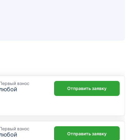
"Варшавский"
Москва, Варшавское шоссе, 82
Отделение
Дополнительный офис
"Вознесенское"
Санкт-Петербург, Вознесенский проспект,
34
Первый взнос
Отделение
Отправить заявку
любой
Дополнительный офис
"Восточный"
Краснодар, Центральный микрорайон,
Кубанская набережная, 25
Первый взнос
Отправить заявку
любой
Отделение