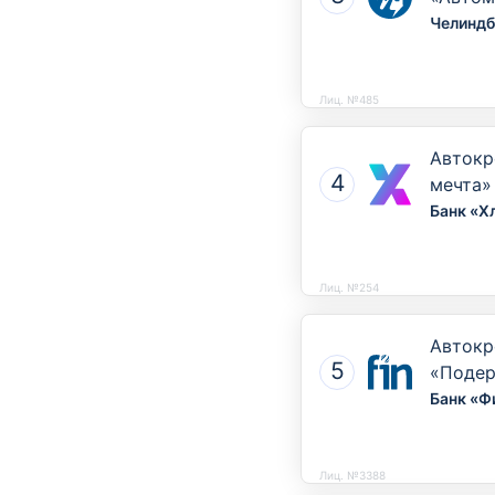
пробег
Челиндб
Лиц. №485
Автокр
мечта»
Банк «Х
Лиц. №254
Автокр
«Поде
автомо
Банк «Ф
Лиц. №3388