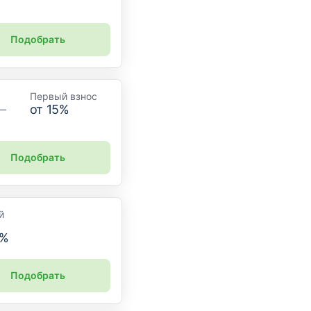
Подобрать
Первый взнос
–
от
15
%
Подобрать
й
%
Подобрать