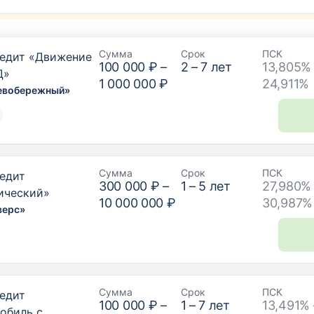
Сумма
Срок
ПСК
едит «Движение
100 000 ₽
–
2
–
7
лет
13,805%
Д»
1 000 000 ₽
24,911%
евобережный»
Сумма
Срок
ПСК
едит
300 000 ₽
–
1
–
5
лет
27,980%
ический»
10 000 000 ₽
30,987%
верс»
Сумма
Срок
ПСК
едит
100 000 ₽
–
1
–
7
лет
13,491% 
обиль с