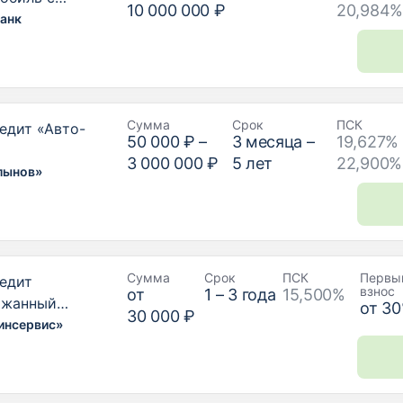
10 000 000 ₽
20,984%
ом»
анк
Сумма
Срок
ПСК
едит «Авто-
50 000 ₽
–
3
месяца –
19,627% 
3 000 000 ₽
5
лет
22,900%
лынов»
Сумма
Срок
ПСК
Первы
едит
взнос
от
1
–
3
года
15,500%
ржанный
от
30
30 000 ₽
биль»
инсервис»