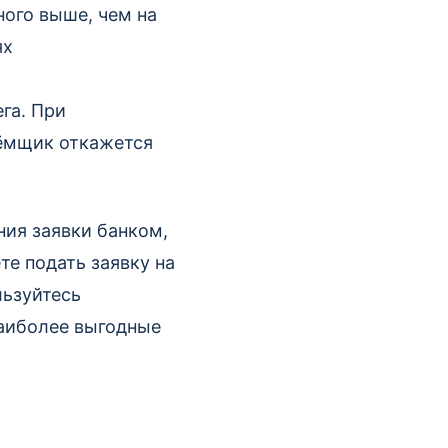
ного выше, чем на
ях
га. При
аёмщик откажется
ния заявки банком,
е подать заявку на
льзуйтесь
наиболее выгодные