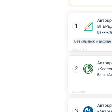
Автокр
ВПЕРЕ
Банк «Л
Без справок о доходе
Лиц. №1343
Автокр
«Класс
Банк «А
Лиц. №415
Автокр
«Автом