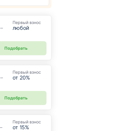
Первый взнос
 –
любой
Подобрать
Первый взнос
 –
от
20
%
Подобрать
Первый взнос
–
от
15
%