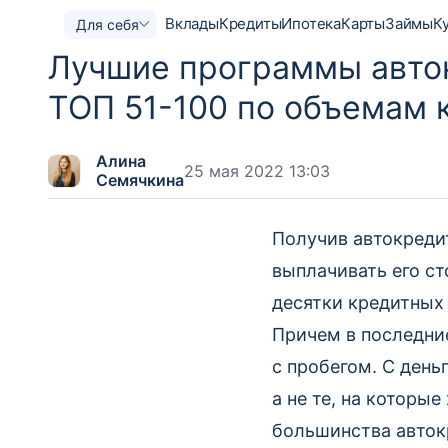
Вклады
Кредиты
Ипотека
Карты
Займы
К
Для себя
Лучшие программы авто
ТОП 51-100 по объемам 
Алина
25 мая 2022 13:03
Семячкина
Получив автокредит
выплачивать его ст
десятки кредитных
Причем в последни
с пробегом. С день
а не те, на которы
большинства автокр