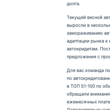
долга.
Текущей весной ав
выросли в нескольк
замораживанию авт
адаптации рынка к
автокредитам. Пос
предложения с про
Для вас команда по
по автокредитован
в ТОП 51-100 по об
обращали внимание 
ежемесячных плате
Дополнительно учи