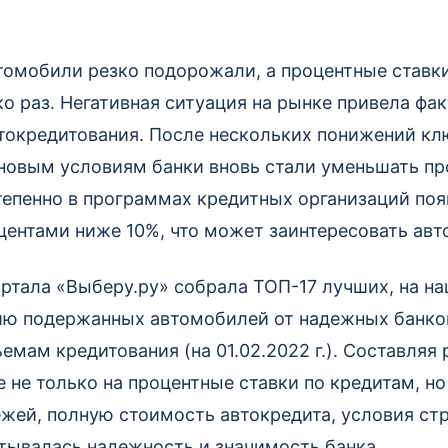
томобили резко подорожали, а процентные ставк
о раз. Негативная ситуация на рынке привела фак
окредитования. После нескольких понижений кл
 новым условиям банки вновь стали уменьшать пр
тепенно в программах кредитных организаций по
центами ниже 10%, что может заинтересовать авт
ртала «Выберу.ру» собрала ТОП-17 лучших, на на
ию подержанных автомобилей от надежных банко
ъемам кредитования (на 01.02.2022 г.). Составляя 
не только на процентные ставки по кредитам, но
жей, полную стоимость автокредита, условия стр
тывалась надежность и значимость банка.