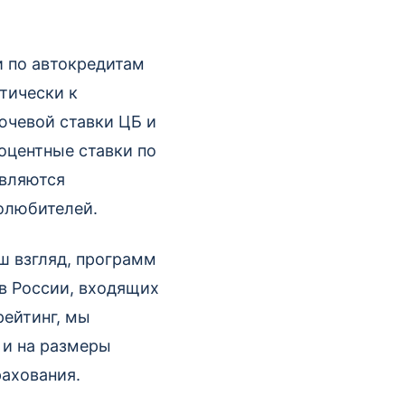
и по автокредитам
тически к
ючевой ставки ЦБ и
оцентные ставки по
являются
олюбителей.
ш взгляд, программ
в России, входящих
рейтинг, мы
 и на размеры
ахования.