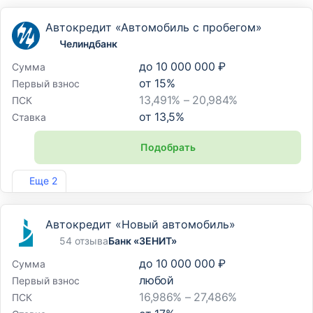
Автокредит «Автомобиль с пробегом»
Челиндбанк
до
10 000 000 ₽
Сумма
от
15
%
Первый взнос
13,491% – 20,984%
ПСК
от
13,5
%
Ставка
Подобрать
Лиц. №485
Еще 2
Автокредит «Новый автомобиль»
54 отзыва
Банк «ЗЕНИТ»
до
10 000 000 ₽
Сумма
любой
Первый взнос
16,986% – 27,486%
ПСК